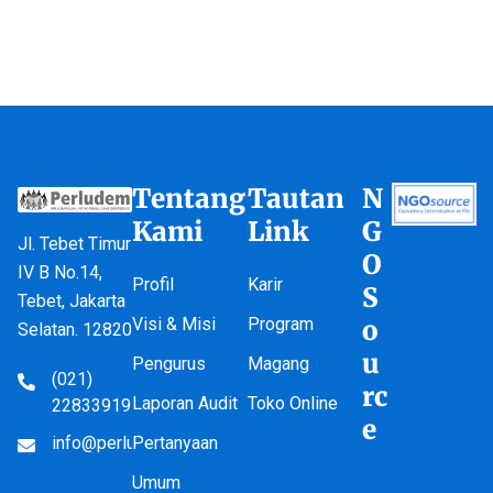
Tentang
Tautan
N
Kami
Link
G
Jl. Tebet Timur
O
IV B No.14,
Profil
Karir
S
Tebet, Jakarta
Visi & Misi
Program
o
Selatan. 12820
u
Pengurus
Magang
(021)
rc
Laporan Audit
Toko Online
22833919
e
info@perludem.or.id
Pertanyaan
Umum