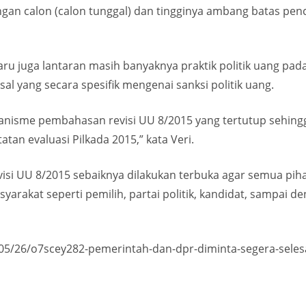
gan calon (calon tunggal) dan tingginya ambang batas penca
u juga lantaran masih banyaknya praktik politik uang pada
al yang secara spesifik mengenai sanksi politik uang.
anisme pembahasan revisi UU 8/2015 yang tertutup sehingga 
an evaluasi Pilkada 2015,” kata Veri.
visi UU 8/2015 sebaiknya dilakukan terbuka agar semua pi
arakat seperti pemilih, partai politik, kandidat, sampai de
6/05/26/o7scey282-pemerintah-dan-dpr-diminta-segera-selesa