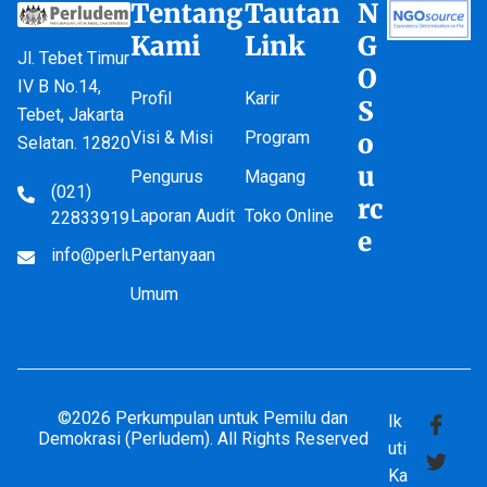
Tentang
Tautan
N
Kami
Link
G
Jl. Tebet Timur
O
IV B No.14,
Profil
Karir
S
Tebet, Jakarta
Visi & Misi
Program
o
Selatan. 12820
u
Pengurus
Magang
(021)
rc
Laporan Audit
Toko Online
22833919
e
info@perludem.or.id
Pertanyaan
Umum
©2026 Perkumpulan untuk Pemilu dan
Ik
Demokrasi (Perludem). All Rights Reserved
uti
Ka