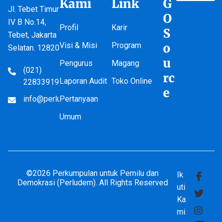
Kami
Link
G
Jl. Tebet Timur
O
IV B No.14,
Profil
Karir
S
Tebet, Jakarta
Visi & Misi
Program
o
Selatan. 12820
u
Pengurus
Magang
(021)
rc
Laporan Audit
Toko Online
22833919
e
info@perludem.or.id
Pertanyaan
Umum
©2026 Perkumpulan untuk Pemilu dan
Ik
Demokrasi (Perludem). All Rights Reserved
uti
Ka
mi