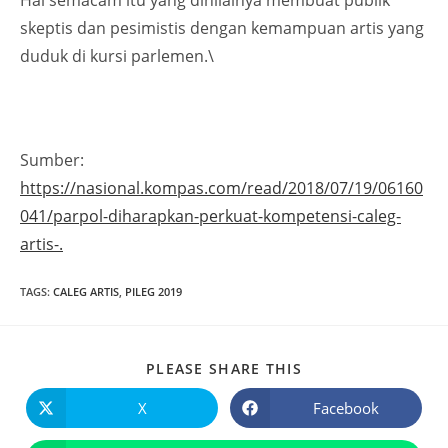
Hal semacam itu yang dinilainya membuat publik
skeptis dan pesimistis dengan kemampuan artis yang
duduk di kursi parlemen.\
Sumber:
https://nasional.kompas.com/read/2018/07/19/06160
041/parpol-diharapkan-perkuat-kompetensi-caleg-
artis-.
TAGS
:
CALEG ARTIS
,
PILEG 2019
PLEASE SHARE THIS
X
Facebook