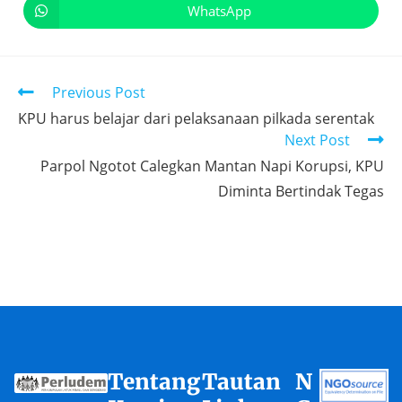
WhatsApp
Previous Post
KPU harus belajar dari pelaksanaan pilkada serentak
Next Post
Parpol Ngotot Calegkan Mantan Napi Korupsi, KPU
Diminta Bertindak Tegas
Tentang
Tautan
N