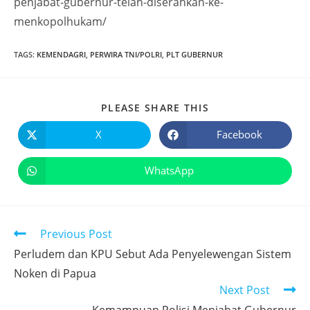
penjabat-gubernur-telah-diserahkan-ke-
menkopolhukam/
TAGS
:
KEMENDAGRI
,
PERWIRA TNI/POLRI
,
PLT GUBERNUR
PLEASE SHARE THIS
X
Facebook
WhatsApp
Previous Post
Perludem dan KPU Sebut Ada Penyelewengan Sistem
Noken di Papua
Next Post
Kemampuan Polisi Menjabat Gubernur