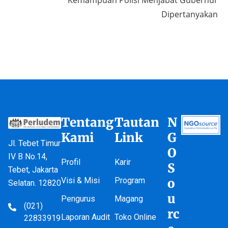
Dipertanyakan
Tentang
Tautan
N
Kami
Link
G
Jl. Tebet Timur
O
IV B No.14,
Profil
Karir
S
Tebet, Jakarta
Visi & Misi
Program
o
Selatan. 12820
u
Pengurus
Magang
(021)
rc
Laporan Audit
Toko Online
22833919