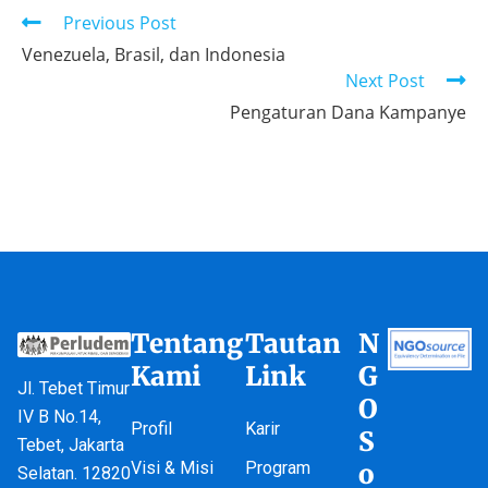
Previous Post
Venezuela, Brasil, dan Indonesia
Next Post
Pengaturan Dana Kampanye
Tentang
Tautan
N
Kami
Link
G
Jl. Tebet Timur
O
IV B No.14,
Profil
Karir
S
Tebet, Jakarta
Visi & Misi
Program
o
Selatan. 12820