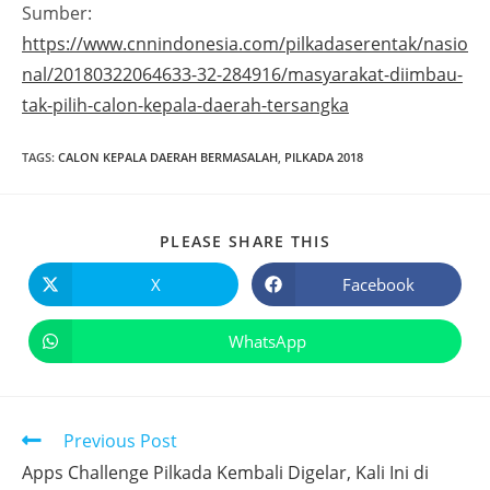
Sumber:
https://www.cnnindonesia.com/pilkadaserentak/nasio
nal/20180322064633-32-284916/masyarakat-diimbau-
tak-pilih-calon-kepala-daerah-tersangka
TAGS
:
CALON KEPALA DAERAH BERMASALAH
,
PILKADA 2018
PLEASE SHARE THIS
X
Facebook
WhatsApp
Previous Post
Apps Challenge Pilkada Kembali Digelar, Kali Ini di