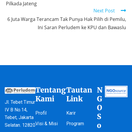
Pilkada Jateng
Next Post
6 Juta Warga Terancam Tak Punya Hak Pilih di Pemilu,
Ini Saran Perludem ke KPU dan Bawaslu
Tentang
Tautan
N
Kami
Link
G
Jl. Tebet Timur
O
IV B No.14,
Profil
Karir
S
Tebet, Jakarta
Visi & Misi
Program
o
Selatan. 12820