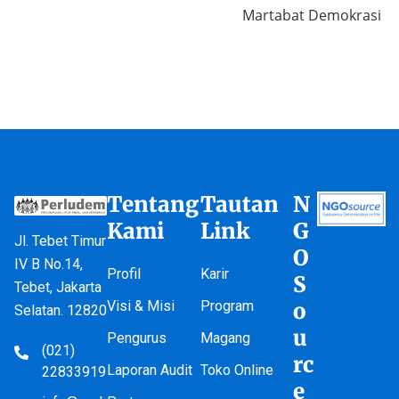
Martabat Demokrasi
Tentang
Tautan
N
Kami
Link
G
Jl. Tebet Timur
O
IV B No.14,
Profil
Karir
S
Tebet, Jakarta
Visi & Misi
Program
o
Selatan. 12820
u
Pengurus
Magang
(021)
rc
Laporan Audit
Toko Online
22833919
e