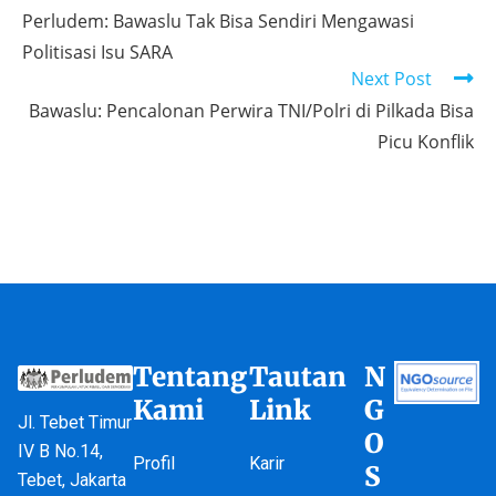
Perludem: Bawaslu Tak Bisa Sendiri Mengawasi
Politisasi Isu SARA
Next Post
Bawaslu: Pencalonan Perwira TNI/Polri di Pilkada Bisa
Picu Konflik
Tentang
Tautan
N
Kami
Link
G
Jl. Tebet Timur
O
IV B No.14,
Profil
Karir
S
Tebet, Jakarta