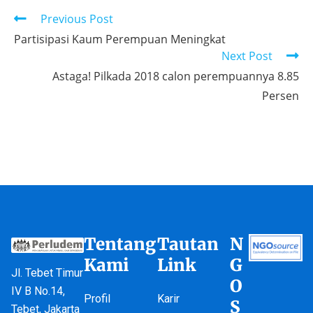
Previous Post
Partisipasi Kaum Perempuan Meningkat
Next Post
Astaga! Pilkada 2018 calon perempuannya 8.85
Persen
Tentang
Tautan
N
Kami
Link
G
Jl. Tebet Timur
O
IV B No.14,
Profil
Karir
S
Tebet, Jakarta