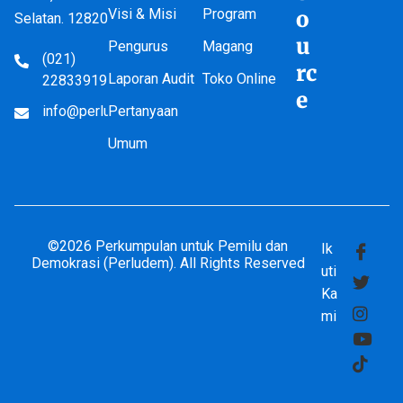
Visi & Misi
Program
o
Selatan. 12820
u
Pengurus
Magang
(021)
rc
Laporan Audit
Toko Online
22833919
e
info@perludem.or.id
Pertanyaan
Umum
©2026 Perkumpulan untuk Pemilu dan
Ik
Demokrasi (Perludem). All Rights Reserved
uti
Ka
mi