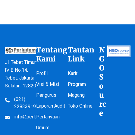
Tentang
Tautan
N
Kami
Link
G
Jl. Tebet Timur
O
IV B No.14,
Profil
Karir
S
Tebet, Jakarta
Visi & Misi
Program
o
Selatan. 12820
u
Pengurus
Magang
(021)
rc
Laporan Audit
Toko Online
22833919
e
info@perludem.or.id
Pertanyaan
Umum