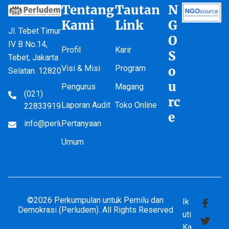
Tentang
Tautan
N
Kami
Link
G
Jl. Tebet Timur
O
IV B No.14,
Profil
Karir
S
Tebet, Jakarta
Visi & Misi
Program
o
Selatan. 12820
u
Pengurus
Magang
(021)
rc
Laporan Audit
Toko Online
22833919
e
info@perludem.or.id
Pertanyaan
Umum
©2026 Perkumpulan untuk Pemilu dan
Ik
Demokrasi (Perludem). All Rights Reserved
uti
Ka