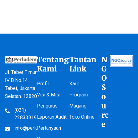
Tentang
Tautan
N
Kami
Link
G
Jl. Tebet Timur
O
IV B No.14,
Profil
Karir
S
Tebet, Jakarta
Visi & Misi
Program
o
Selatan. 12820
u
Pengurus
Magang
(021)
rc
Laporan Audit
Toko Online
22833919
e
info@perludem.or.id
Pertanyaan