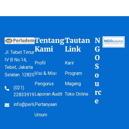
Tentang
Tautan
N
Kami
Link
G
Jl. Tebet Timur
O
IV B No.14,
Profil
Karir
S
Tebet, Jakarta
Visi & Misi
Program
o
Selatan. 12820
u
Pengurus
Magang
(021)
rc
Laporan Audit
Toko Online
22833919
e
info@perludem.or.id
Pertanyaan
Umum