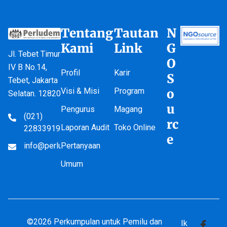
Tentang
Tautan
N
Kami
Link
G
Jl. Tebet Timur
O
IV B No.14,
Profil
Karir
S
Tebet, Jakarta
Visi & Misi
Program
o
Selatan. 12820
u
Pengurus
Magang
(021)
rc
Laporan Audit
Toko Online
22833919
e
info@perludem.or.id
Pertanyaan
Umum
©2026 Perkumpulan untuk Pemilu dan
Ik