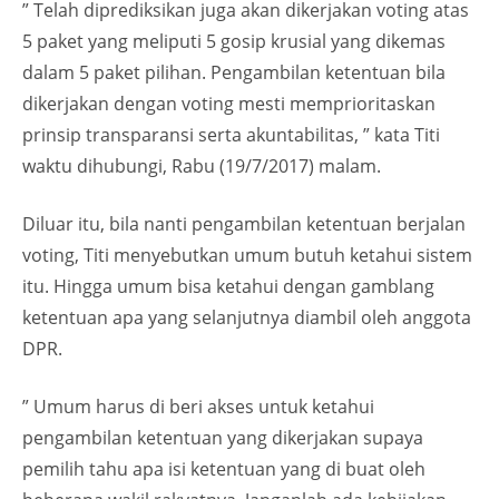
” Telah diprediksikan juga akan dikerjakan voting atas
5 paket yang meliputi 5 gosip krusial yang dikemas
dalam 5 paket pilihan. Pengambilan ketentuan bila
dikerjakan dengan voting mesti memprioritaskan
prinsip transparansi serta akuntabilitas, ” kata Titi
waktu dihubungi, Rabu (19/7/2017) malam.
Diluar itu, bila nanti pengambilan ketentuan berjalan
voting, Titi menyebutkan umum butuh ketahui sistem
itu. Hingga umum bisa ketahui dengan gamblang
ketentuan apa yang selanjutnya diambil oleh anggota
DPR.
” Umum harus di beri akses untuk ketahui
pengambilan ketentuan yang dikerjakan supaya
pemilih tahu apa isi ketentuan yang di buat oleh