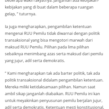
beberapa wakil rakyatnya. Janganlah ada kebijakan-
kebijakan yang di buat dalam beberapa ruangan
gelap, ” tuturnya.
Ia juga mengharapkan, pengambilan ketentuan
mengenai RUU Pemilu tidak diwarnai dengan politik
transaksional yang bisa mengotori marwah dari
maksud RUU Pemilu. Pilihan pada lima pilihan
sebaiknya menimbang azas serta maksud dari pemilu
yang jujur, adil serta demokratis.
” Kami mengharapkan tak ada barter politik, tak ada
politik transaksional didalam pengambilan ketentuan.
Mereka miliki ketidaksamaan pilihan. Namun saat
ambil sikap janganlah diabaikan. RUU Pemilu ini kan
untuk meyakinkan penyusunan pemilu berjalan jujur,
adil serta demokratis. Ketentuan mesti konstitusional,