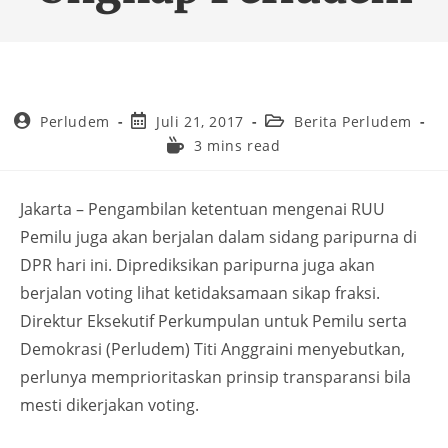
Perludem
Juli 21, 2017
Berita Perludem
3 mins read
Jakarta – Pengambilan ketentuan mengenai RUU
Pemilu juga akan berjalan dalam sidang paripurna di
DPR hari ini. Diprediksikan paripurna juga akan
berjalan voting lihat ketidaksamaan sikap fraksi.
Direktur Eksekutif Perkumpulan untuk Pemilu serta
Demokrasi (Perludem) Titi Anggraini menyebutkan,
perlunya memprioritaskan prinsip transparansi bila
mesti dikerjakan voting.