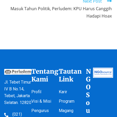
Next Post
Masuk Tahun Politik, Perludem: KPU Harus Canggih
Hadapi Hoax
Tentang
Tautan
N
Kami
Link
G
Jl. Tebet Timur
O
IV B No.14,
Profil
Karir
S
Tebet, Jakarta
Visi & Misi
Program
o
Selatan. 12820
u
Pengurus
Magang
(021)