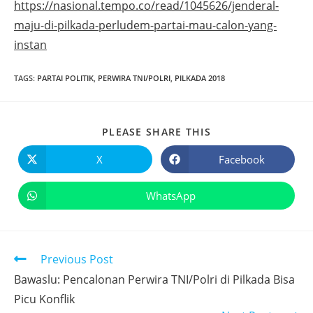
https://nasional.tempo.co/read/1045626/jenderal-
maju-di-pilkada-perludem-partai-mau-calon-yang-
instan
TAGS
:
PARTAI POLITIK
,
PERWIRA TNI/POLRI
,
PILKADA 2018
PLEASE SHARE THIS
X
Facebook
WhatsApp
Previous Post
Bawaslu: Pencalonan Perwira TNI/Polri di Pilkada Bisa
Picu Konflik