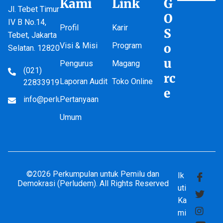
Kami
Link
G
Jl. Tebet Timur
O
IV B No.14,
Profil
Karir
S
Tebet, Jakarta
Visi & Misi
Program
o
Selatan. 12820
u
Pengurus
Magang
(021)
rc
Laporan Audit
Toko Online
22833919
e
info@perludem.or.id
Pertanyaan
Umum
©2026 Perkumpulan untuk Pemilu dan
Ik
Demokrasi (Perludem). All Rights Reserved
uti
Ka
mi