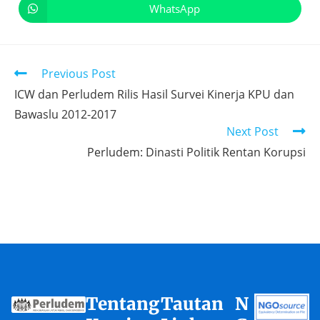
WhatsApp
Previous Post
ICW dan Perludem Rilis Hasil Survei Kinerja KPU dan
Bawaslu 2012-2017
Next Post
Perludem: Dinasti Politik Rentan Korupsi
Tentang
Tautan
N