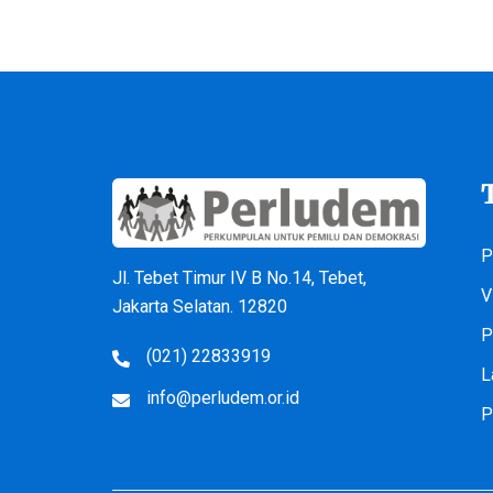
P
Jl. Tebet Timur IV B No.14, Tebet,
V
Jakarta Selatan. 12820
P
(021) 22833919
L
info@perludem.or.id
P