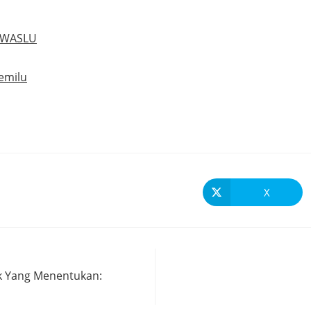
BAWASLU
Pemilu
X
ik Yang Menentukan: