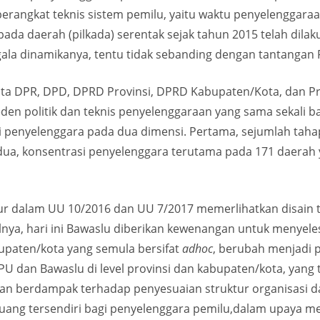
perangkat teknis sistem pemilu, yaitu waktu penyelenggaraa
pada daerah (pilkada) serentak sejak tahun 2015 telah di
ala dinamikanya, tentu tidak sebanding dengan tantangan 
ta DPR, DPD, DPRD Provinsi, DPRD Kabupaten/Kota, dan Pr
eden politik dan teknis penyelenggaraan yang sama sekali b
i penyelenggara pada dua dimensi. Pertama, sejumlah taha
dua, konsentrasi penyelenggara terutama pada 171 daerah
atur dalam UU 10/2016 dan UU 7/2017 memerlihatkan disai
nya, hari ini Bawaslu diberikan kewenangan untuk menyelesa
bupaten/kota yang semula bersifat
adhoc
, berubah menjadi
PU dan Bawaslu di level provinsi dan kabupaten/kota, yang
kan berdampak terhadap penyesuaian struktur organisasi da
eluang tersendiri bagi penyelenggara pemilu,dalam upaya me