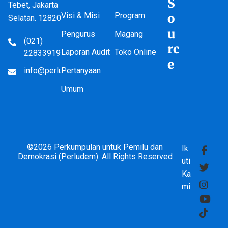
S
Tebet, Jakarta
Visi & Misi
Program
o
Selatan. 12820
u
Pengurus
Magang
(021)
rc
Laporan Audit
Toko Online
22833919
e
info@perludem.or.id
Pertanyaan
Umum
©2026 Perkumpulan untuk Pemilu dan
Ik
Demokrasi (Perludem). All Rights Reserved
uti
Ka
mi