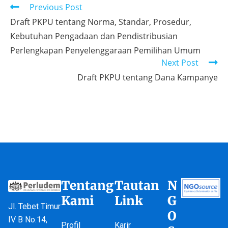
Previous Post
Draft PKPU tentang Norma, Standar, Prosedur,
Kebutuhan Pengadaan dan Pendistribusian
Perlengkapan Penyelenggaraan Pemilihan Umum
Next Post
Draft PKPU tentang Dana Kampanye
Tentang
Tautan
N
Kami
Link
G
Jl. Tebet Timur
O
IV B No.14,
Profil
Karir