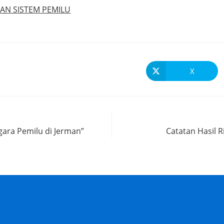
N SISTEM PEMILU
X
gara Pemilu di Jerman”
Catatan Hasil R