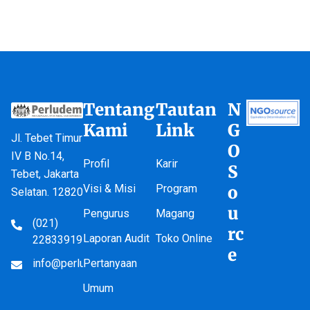
Tentang
Tautan
N
Kami
Link
G
Jl. Tebet Timur
O
IV B No.14,
Profil
Karir
S
Tebet, Jakarta
Visi & Misi
Program
o
Selatan. 12820
u
Pengurus
Magang
(021)
rc
Laporan Audit
Toko Online
22833919
e
info@perludem.or.id
Pertanyaan
Umum