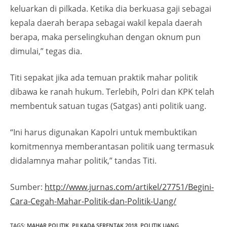
keluarkan di pilkada. Ketika dia berkuasa gaji sebagai
kepala daerah berapa sebagai wakil kepala daerah
berapa, maka perselingkuhan dengan oknum pun
dimulai,” tegas dia.‎
Titi sepakat jika ada temuan praktik mahar politik
dibawa ke ranah hukum. Terlebih, Polri dan KPK telah
membentuk satuan tugas (Satgas) anti politik uang.
“Ini harus digunakan Kapolri untuk membuktikan
komitmennya memberantasan politik uang termasuk
didalamnya mahar politik,” tandas Titi.
Sumber:
http://www.jurnas.com/artikel/27751/Begini-
Cara-Cegah-Mahar-Politik-dan-Politik-Uang/
TAGS
:
MAHAR POLITIK
,
PILKADA SERENTAK 2018
,
POLITIK UANG