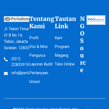
Tentang
Tautan
N
Kami
Link
G
Jl. Tebet Timur
O
IV B No.14,
Profil
Karir
S
Tebet, Jakarta
Visi & Misi
Program
o
Selatan. 12820
u
Pengurus
Magang
(021)
rc
Laporan Audit
Toko Online
22833919
e
info@perludem.or.id
Pertanyaan
Umum