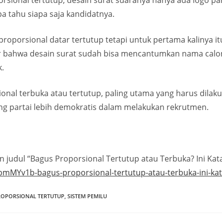
ional tertutup, desain surat suaranya hanya ada logo partai
npa tahu siapa saja kandidatnya.
roporsional datar tertutup tetapi untuk pertama kalinya it
 bahwa desain surat sudah bisa mencantumkan nama calon a
k.
ional terbuka atau tertutup, paling utama yang harus dil
ng partai lebih demokratis dalam melakukan rekrutmen.
 judul “Bagus Proporsional Tertutup atau Terbuka? Ini Kat
bmMYv1b-bagus-proporsional-tertutup-atau-terbuka-ini-ka
ROPORSIONAL TERTUTUP
,
SISTEM PEMILU