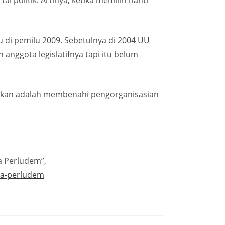
 politik. Artinya, ketika memilih nanti
u di pemilu 2009. Sebetulnya di 2004 UU
nggota legislatifnya tapi itu belum
akukan adalah membenahi pengorganisasian
a Perludem”,
ta-perludem