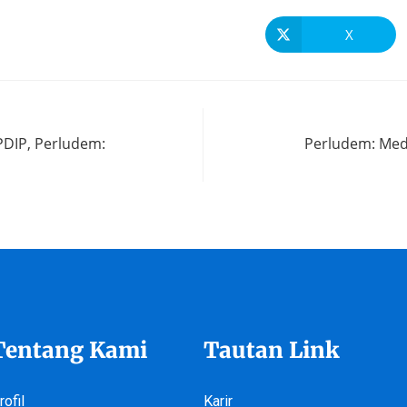
X
PDIP, Perludem:
Perludem: Med
Tentang Kami
Tautan Link
rofil
Karir