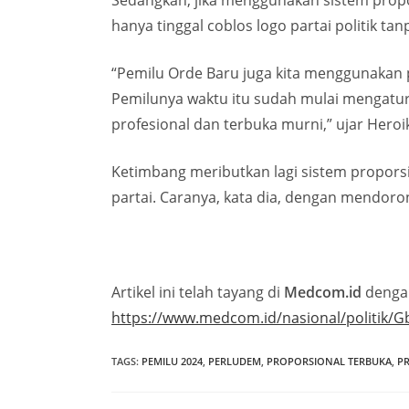
Sedangkan, jika menggunakan sistem propors
hanya tinggal coblos logo partai politik ta
“Pemilu Orde Baru juga kita menggunakan p
Pemilunya waktu itu sudah mulai mengatur
profesional dan terbuka murni,” ujar Heroi
Ketimbang meributkan lagi sistem propors
partai. Caranya, kata dia, dengan mendoro
Artikel ini telah tayang di
Medcom.id
dengan
https://www.medcom.id/nasional/politik/G
TAGS
:
PEMILU 2024
,
PERLUDEM
,
PROPORSIONAL TERBUKA
,
P