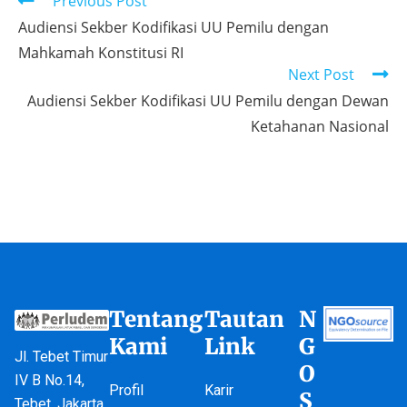
Previous Post
Audiensi Sekber Kodifikasi UU Pemilu dengan
Mahkamah Konstitusi RI
Next Post
Audiensi Sekber Kodifikasi UU Pemilu dengan Dewan
Ketahanan Nasional
Tentang
Tautan
N
Kami
Link
G
Jl. Tebet Timur
O
IV B No.14,
Profil
Karir
S
Tebet, Jakarta