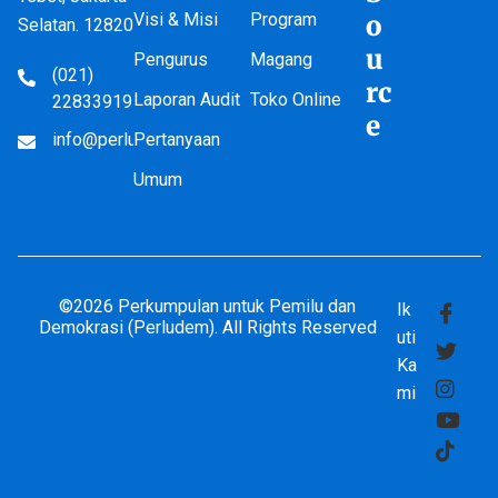
Visi & Misi
Program
o
Selatan. 12820
u
Pengurus
Magang
(021)
rc
Laporan Audit
Toko Online
22833919
e
info@perludem.or.id
Pertanyaan
Umum
©2026 Perkumpulan untuk Pemilu dan
Ik
Demokrasi (Perludem). All Rights Reserved
uti
Ka
mi