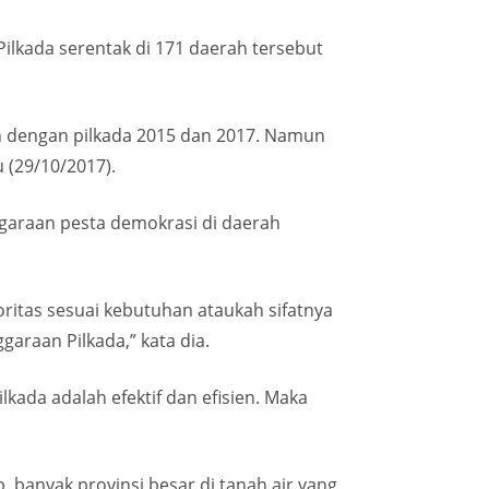
ilkada serentak di 171 daerah tersebut
kan dengan pilkada 2015 dan 2017. Namun
 (29/10/2017).
ggaraan pesta demokrasi di daerah
itas sesuai kebutuhan ataukah sifatnya
raan Pilkada,” kata dia.
kada adalah efektif dan efisien. Maka
 banyak provinsi besar di tanah air yang