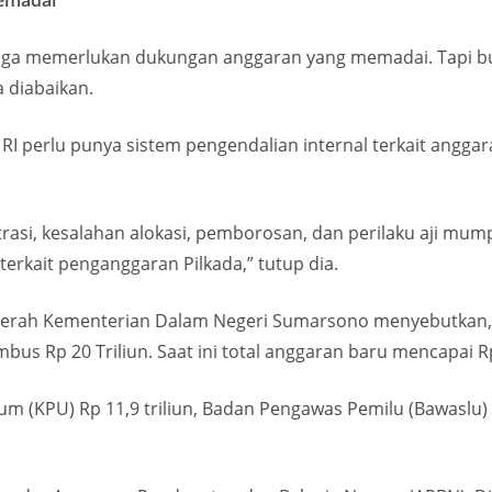
emadai
juga memerlukan dukungan anggaran yang memadai. Tapi bukan
 diabaikan.
 RI perlu punya sistem pengendalian internal terkait angga
trasi, kesalahan alokasi, pemborosan, dan perilaku aji mu
erkait penganggaran Pilkada,” tutup dia.
aerah Kementerian Dalam Negeri Sumarsono menyebutkan, 
us Rp 20 Triliun. Saat ini total anggaran baru mencapai Rp 
 (KPU) Rp 11,9 triliun, Badan Pengawas Pemilu (Bawaslu) R