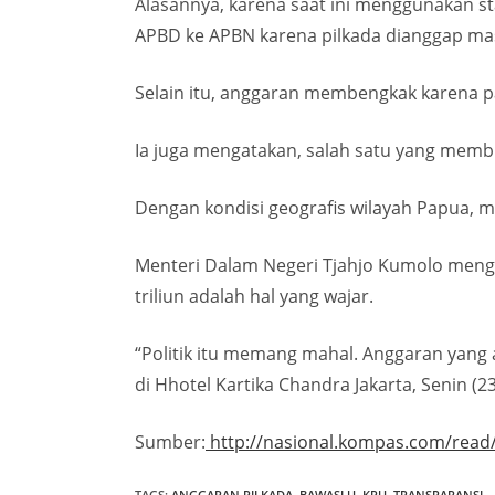
Alasannya, karena saat ini menggunakan s
APBD ke APBN karena pilkada dianggap ma
Selain itu, anggaran membengkak karena pa
Ia juga mengatakan, salah satu yang mem
Dengan kondisi geografis wilayah Papua, 
Menteri Dalam Negeri Tjahjo Kumolo meng
triliun adalah hal yang wajar.
“Politik itu memang mahal. Anggaran yang a
di Hhotel Kartika Chandra Jakarta, Senin (2
Sumber:
http://nasional.kompas.com/read/
TAGS
:
ANGGARAN PILKADA
,
BAWASLU
,
KPU
,
TRANSPARANSI