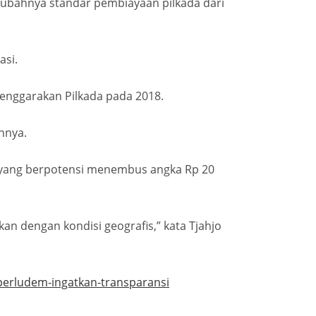
iubahnya standar pembiayaan pilkada dari
asi.
enggarakan Pilkada pada 2018.
nnya.
 yang berpotensi menembus angka Rp 20
an dengan kondisi geografis,” kata Tjahjo
perludem-ingatkan-transparansi