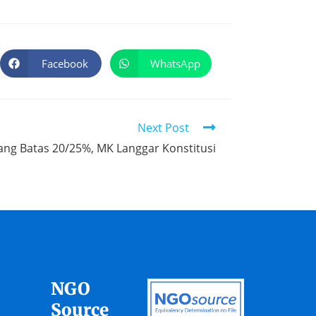
Facebook
WhatsApp
Next Post
g Batas 20/25%, MK Langgar Konstitusi
NGO
Source