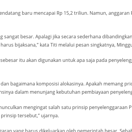
ndatang baru mencapai Rp 15,2 triliun. Namun, anggaran P
ang sangat besar. Apalagi jika secara sederhana dibanding
arus bijaksana,” kata Titi melalui pesan singkatnya, Minggu
na sebesar itu akan digunakan untuk apa saja pada penyelen
 dan bagaimana komposisi alokasinya. Apakah memang prior
nsinya dalam menunjang kebutuhan pembiayaan penyelengga
unculkan mengingat salah satu prinsip penyelenggaraan Pil
rinsip tersebut,” ujarnya.
aran yang harus dikeluarkan oleh pemerintah besar. Sebab,