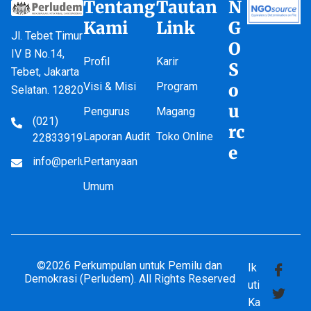
Tentang
Tautan
N
Kami
Link
G
Jl. Tebet Timur
O
IV B No.14,
Profil
Karir
S
Tebet, Jakarta
Visi & Misi
Program
o
Selatan. 12820
u
Pengurus
Magang
(021)
rc
Laporan Audit
Toko Online
22833919
e
info@perludem.or.id
Pertanyaan
Umum
©2026 Perkumpulan untuk Pemilu dan
Ik
Demokrasi (Perludem). All Rights Reserved
uti
Ka