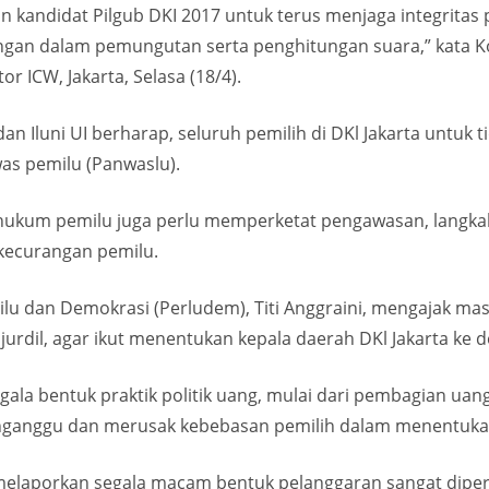
n kandidat Pilgub DKI 2017 untuk terus menjaga integritas pi
ngan dalam pemungutan serta penghitungan suara,” kata Koo
or ICW, Jakarta, Selasa (18/4).
n Iluni UI berharap, seluruh pemilih di DKl Jakarta untuk 
as pemilu (Panwaslu).
 hukum pemilu juga perlu memperketat pengawasan, langkah
kecurangan pemilu.
lu dan Demokrasi (Perludem), Titi Anggraini, mengajak mas
urdil, agar ikut menentukan kepala daerah DKl Jakarta ke 
la bentuk praktik politik uang, mulai dari pembagian uan
anggu dan merusak kebebasan pemilih dalam menentukan pil
 melaporkan segala macam bentuk pelanggaran sangat diper