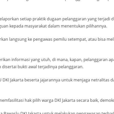
aporkan setiap praktik dugaan pelanggaran yang terjadi di
gguan kepada masyarakat dalam menentukan pilihannya.
rkan langsung ke pengawas pemilu setempat, atau bisa mel
kan informasi yang utuh, di mana, kapan, pelanggaran apa 
 disertai bukti awal terjadinya pelanggaran.
U DKI Jakarta beserta jajarannya untuk menjaga netralitas
emfasilitasi hak pilih warga DKl Jakarta secara baik, demok
ada Bawaslu DKI Jakarta untuk melakukan pengawasan terh