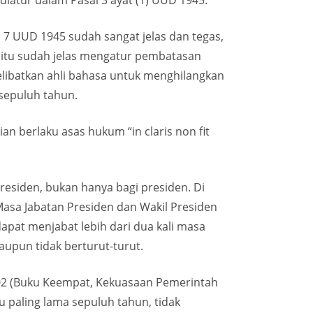
iatur dalam Pasal 3 ayat (1) UUD 1945.
 7 UUD 1945 sudah sangat jelas dan tegas,
 7 itu sudah jelas mengatur pembatasan
elibatkan ahli bahasa untuk menghilangkan
sepuluh tahun.
an berlaku asas hukum “in claris non fit
residen, bukan hanya bagi presiden. Di
asa Jabatan Presiden dan Wakil Presiden
apat menjabat lebih dari dua kali masa
taupun tidak berturut-turut.
002 (Buku Keempat, Kekuasaan Pemerintah
u paling lama sepuluh tahun, tidak