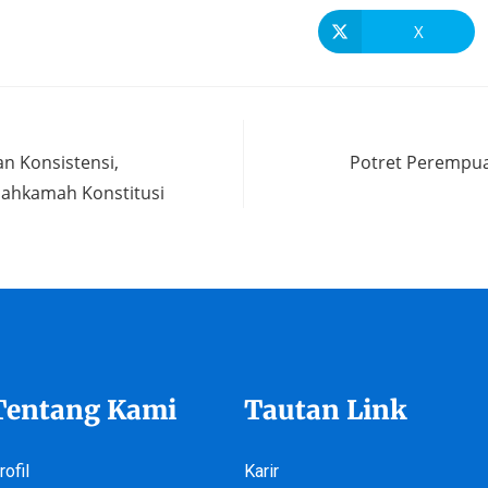
X
ian Konsistensi,
Potret Perempuan
ahkamah Konstitusi
Tentang Kami
Tautan Link
rofil
Karir