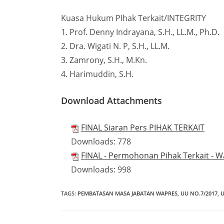
Kuasa Hukum PIhak Terkait/INTEGRITY
1. Prof. Denny Indrayana, S.H., LL.M., Ph.D.
2. Dra. Wigati N. P, S.H., LL.M.
3. Zamrony, S.H., M.Kn.
4. Harimuddin, S.H.
Download Attachments
FINAL Siaran Pers PIHAK TERKAIT
Downloads:
778
FINAL - Permohonan Pihak Terkait - 
Downloads:
998
TAGS
:
PEMBATASAN MASA JABATAN WAPRES
,
UU NO.7/2017
,
U