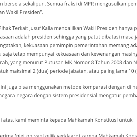
n bersela sekalipun. Semua fraksi di MPR mengusulkan pem
n Wakil Presiden”.
ihak Terkait Jusuf Kalla mendalilkan Wakil Presiden hanya
saan adalah presiden sehingga yang patut dibatasi masa ja
engatakan, kekuasaan pemimpin pemerintahan memang ada p
ntu saja tetap mempunyai kekuasaan dan kewenangan masing
rah, yang menurut Putusan MK Nomor 8 Tahun 2008 dan N
ntuk maksimal 2 (dua) periode jabatan, atau paling lama 10 
n ini juga bisa menggunakan metode komparasi dengan di neg
egara-negara dengan sistem presidensial mengatur pembat
i atas, kami meminta kepada Mahkamah Konstitusi untuk:
erima (niet ontvantkelijk verklaard) karena Mahkamah Kon