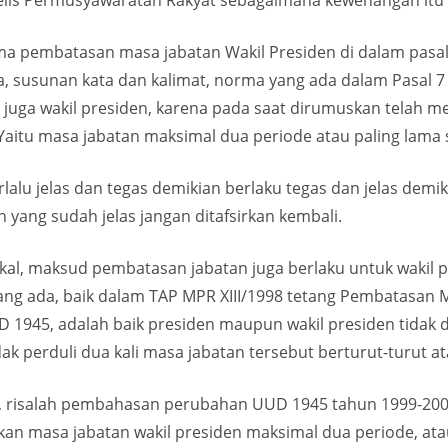
elis Permusyawaratan Rakyat sebagaimana kewenangan itu d
ma pembatasan masa jabatan Wakil Presiden di dalam pasal
asa, susunan kata dan kalimat, norma yang ada dalam Pasal
 juga wakil presiden, karena pada saat dirumuskan telah m
Yaitu masa jabatan maksimal dua periode atau paling lama 
lu jelas dan tegas demikian berlaku tegas dan jelas demiki
an yang sudah jelas jangan ditafsirkan kembali.
al, maksud pembatasan jabatan juga berlaku untuk wakil p
g ada, baik dalam TAP MPR XIII/1998 tetang Pembatasan M
1945, adalah baik presiden maupun wakil presiden tidak d
dak perduli dua kali masa jabatan tersebut berturut-turut a
ent, risalah pembahasan perubahan UUD 1945 tahun 1999-2
skan masa jabatan wakil presiden maksimal dua periode, ata