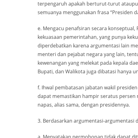
terpengaruh apakah berturut-turut ataupu
semuanya menggunakan frasa “Presiden da
e. Mengacu penafsiran secara konseptual, P
kekuasaan pemerintahan, yang punya kekua
diperdebatkan karena argumentasi lain m
menteri dan pejabat negara yang lain, te
kewenangan yang melekat pada kepala dae
Bupati, dan Walikota juga dibatasi hanya u
f. Ihwal pembatasan jabatan wakil preside
dapat memastikan hampir seratus persen n
napas, alias sama, dengan presidennya.
3. Berdasarkan argumentasi-argumentasi d
a. Menyatakan permohonan tidak dapat dit