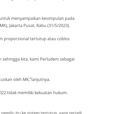
nta untuk menyampaikan kesimpulan pada
(MK), Jakarta Pusat, Rabu (31/5/2023).
 proporsional tertutup atau coblos
h sehingga kita, kami Perludem sebagai
tuskan oleh MK,”lanjutnya.
22 tidak memiliki kekuatan hukum.
milu itu ke sistem tertutup, yang terjadi