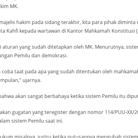
akim MK.
 majelis hakim pada sidang terakhir, kita para pihak dimi
,” kata Kahfi kepada wartawan di Kantor Mahkamah Konstitusi 
aturan yang sudah ditetapkan oleh MK. Menurutnya, sistem
ngan Pemilu dan demokrasi.
ta coba taat pada apa yang sudah ditentukan oleh mahkama
impulan,” ujarnya.
bahwa akan sangat berbahaya ketika sistem Pemilu itu dipu
kan gugatan yang teregister dengan nomor 114/PUU-XX/20
alam sistem Pemilu saat ini.
kum misalnya, justru ketika putusannya mengubah sistem pe