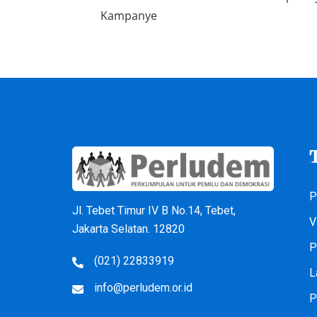
Kampanye
P
Jl. Tebet Timur IV B No.14, Tebet,
V
Jakarta Selatan. 12820
P
(021) 22833919
L
info@perludem.or.id
P