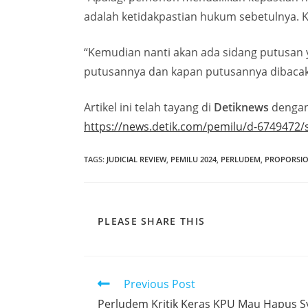
adalah ketidakpastian hukum sebetulnya. 
“Kemudian nanti akan ada sidang putusan y
putusannya dan kapan putusannya dibaca
Artikel ini telah tayang di
Detiknews
dengan 
https://news.detik.com/pemilu/d-6749472/
TAGS
:
JUDICIAL REVIEW
,
PEMILU 2024
,
PERLUDEM
,
PROPORSIO
PLEASE SHARE THIS
Previous Post
Perludem Kritik Keras KPU Mau Hapus 