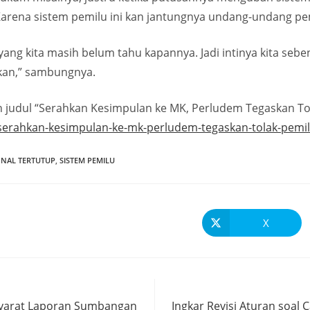
Karena sistem pemilu ini kan jantungnya undang-undang pe
ang kita masih belum tahu kapannya. Jadi intinya kita seb
kan,” sambungnya.
judul “Serahkan Kesimpulan ke MK, Perludem Tegaskan Tol
serahkan-kesimpulan-ke-mk-perludem-tegaskan-tolak-pemil
NAL TERTUTUP
,
SISTEM PEMILU
X
Syarat Laporan Sumbangan
Ingkar Revisi Aturan soa