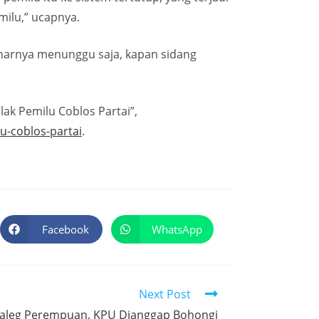
milu,” ucapnya.
enarnya menunggu saja, kapan sidang
ak Pemilu Coblos Partai”,
u-coblos-partai
.
Facebook
WhatsApp
Next Post
l Caleg Perempuan, KPU Dianggap Bohongi