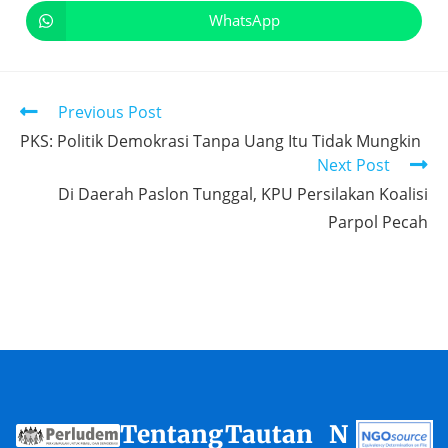
WhatsApp
Previous Post
PKS: Politik Demokrasi Tanpa Uang Itu Tidak Mungkin
Next Post
Di Daerah Paslon Tunggal, KPU Persilakan Koalisi
Parpol Pecah
Tentang
Tautan
N