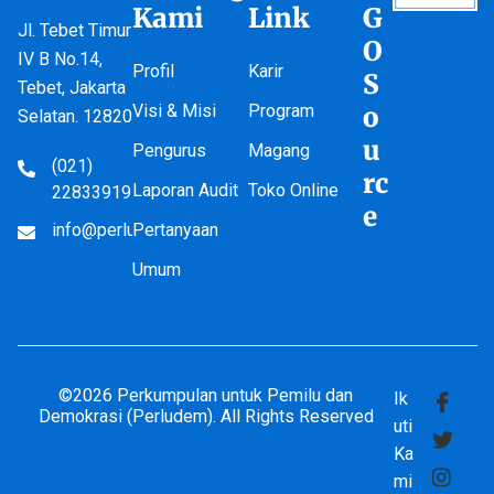
Kami
Link
G
Jl. Tebet Timur
O
IV B No.14,
Profil
Karir
S
Tebet, Jakarta
Visi & Misi
Program
o
Selatan. 12820
u
Pengurus
Magang
(021)
rc
Laporan Audit
Toko Online
22833919
e
info@perludem.or.id
Pertanyaan
Umum
©2026 Perkumpulan untuk Pemilu dan
Ik
Demokrasi (Perludem). All Rights Reserved
uti
Ka
mi