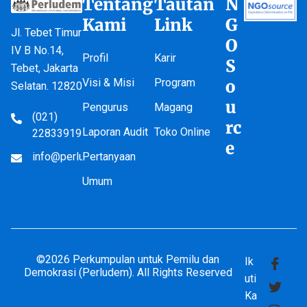
Tentang
Tautan
N
Kami
Link
G
Jl. Tebet Timur
O
IV B No.14,
Profil
Karir
S
Tebet, Jakarta
Visi & Misi
Program
o
Selatan. 12820
u
Pengurus
Magang
(021)
rc
Laporan Audit
Toko Online
22833919
e
info@perludem.or.id
Pertanyaan
Umum
©2026 Perkumpulan untuk Pemilu dan
Ik
Demokrasi (Perludem). All Rights Reserved
uti
Ka