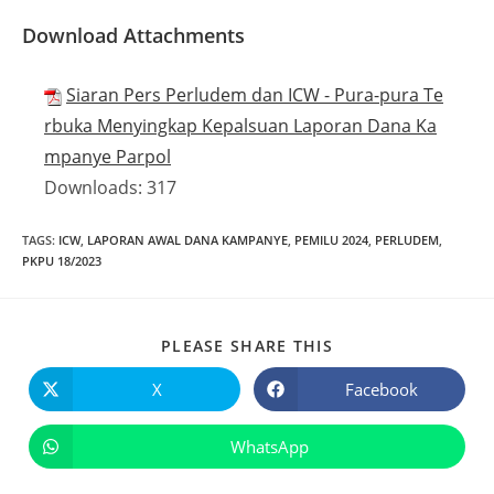
Download Attachments
Siaran Pers Perludem dan ICW - Pura-pura Te
rbuka Menyingkap Kepalsuan Laporan Dana Ka
mpanye Parpol
Downloads:
317
TAGS
:
ICW
,
LAPORAN AWAL DANA KAMPANYE
,
PEMILU 2024
,
PERLUDEM
,
PKPU 18/2023
PLEASE SHARE THIS
X
Facebook
WhatsApp