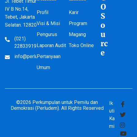
Jl. Tebet Timur
O
IV B No.14,
Profil
Karir
S
Tebet, Jakarta
Visi & Misi
Program
o
Selatan. 12820
u
Pengurus
Magang
(021)
rc
Laporan Audit
Toko Online
22833919
e
info@perludem.or.id
Pertanyaan
Umum
©2026 Perkumpulan untuk Pemilu dan
Ik
Demokrasi (Perludem). All Rights Reserved
uti
Ka
mi