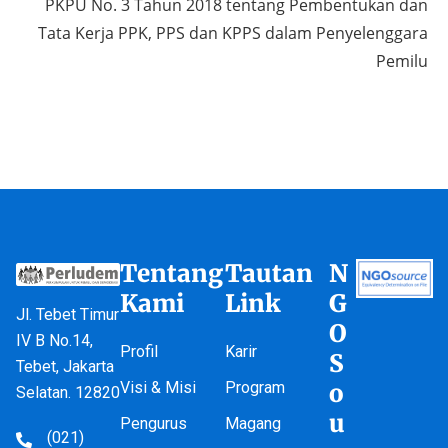
PKPU No. 3 Tahun 2018 tentang Pembentukan dan
Tata Kerja PPK, PPS dan KPPS dalam Penyelenggara
Pemilu
Tentang
Tautan
N
Kami
Link
G
Jl. Tebet Timur
O
IV B No.14,
Profil
Karir
S
Tebet, Jakarta
Visi & Misi
Program
o
Selatan. 12820
u
Pengurus
Magang
(021)