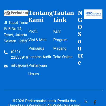
Tentang
Tautan
N
Kami
Link
G
Jl. Tebet Timur
O
IV B No.14,
Profil
Karir
S
Tebet, Jakarta
Visi & Misi
Program
o
Selatan. 12820
u
Pengurus
Magang
(021)
rc
Laporan Audit
Toko Online
22833919
e
info@perludem.or.id
Pertanyaan
Umum
©2026 Perkumpulan untuk Pemilu dan
Ik
Demokrasi (Perludem). All Rights Reserved