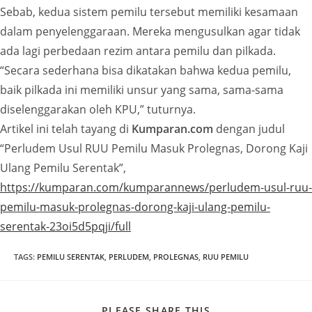
Sebab, kedua sistem pemilu tersebut memiliki kesamaan
dalam penyelenggaraan. Mereka mengusulkan agar tidak
ada lagi perbedaan rezim antara pemilu dan pilkada.
“Secara sederhana bisa dikatakan bahwa kedua pemilu,
baik pilkada ini memiliki unsur yang sama, sama-sama
diselenggarakan oleh KPU,” tuturnya.
Artikel ini telah tayang di
Kumparan.com
dengan judul
“Perludem Usul RUU Pemilu Masuk Prolegnas, Dorong Kaji
Ulang Pemilu Serentak”,
https://kumparan.com/kumparannews/perludem-usul-ruu-
pemilu-masuk-prolegnas-dorong-kaji-ulang-pemilu-
serentak-23oi5d5pqji/full
TAGS
:
PEMILU SERENTAK
,
PERLUDEM
,
PROLEGNAS
,
RUU PEMILU
PLEASE SHARE THIS