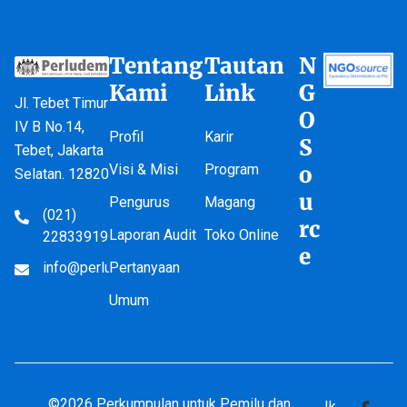
Tentang
Tautan
N
Kami
Link
G
Jl. Tebet Timur
O
IV B No.14,
Profil
Karir
S
Tebet, Jakarta
Visi & Misi
Program
o
Selatan. 12820
u
Pengurus
Magang
(021)
rc
Laporan Audit
Toko Online
22833919
e
info@perludem.or.id
Pertanyaan
Umum
©2026 Perkumpulan untuk Pemilu dan
Ik