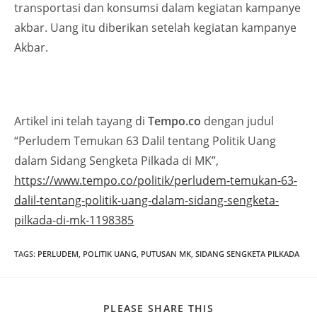
transportasi dan konsumsi dalam kegiatan kampanye
akbar. Uang itu diberikan setelah kegiatan kampanye
Akbar.
Artikel ini telah tayang di
Tempo.co
dengan judul
“Perludem Temukan 63 Dalil tentang Politik Uang
dalam Sidang Sengketa Pilkada di MK”,
https://www.tempo.co/politik/perludem-temukan-63-
dalil-tentang-politik-uang-dalam-sidang-sengketa-
pilkada-di-mk-1198385
TAGS
:
PERLUDEM
,
POLITIK UANG
,
PUTUSAN MK
,
SIDANG SENGKETA PILKADA
PLEASE SHARE THIS