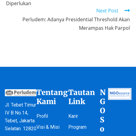
Diperlukan
Next Post
Perludem: Adanya Presidential Threshold Akan
Merampas Hak Parpol
Tentang
Tautan
N
Kami
Link
G
Jl. Tebet Timur
O
IV B No.14,
Profil
Karir
S
Tebet, Jakarta
Visi & Misi
Program
o
Selatan. 12820