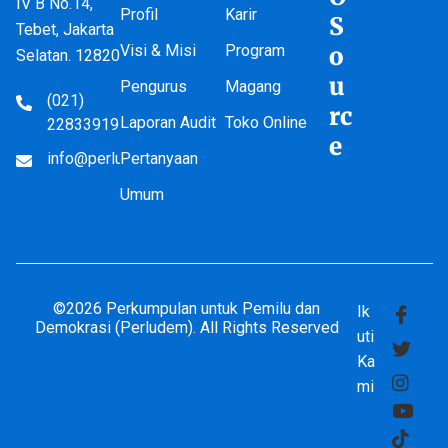
IV B No.14,
Profil
Karir
S
Tebet, Jakarta
Visi & Misi
Program
o
Selatan. 12820
u
Pengurus
Magang
(021)
rc
Laporan Audit
Toko Online
22833919
e
info@perludem.or.id
Pertanyaan
Umum
©2026 Perkumpulan untuk Pemilu dan
Ik
Demokrasi (Perludem). All Rights Reserved
uti
Ka
mi