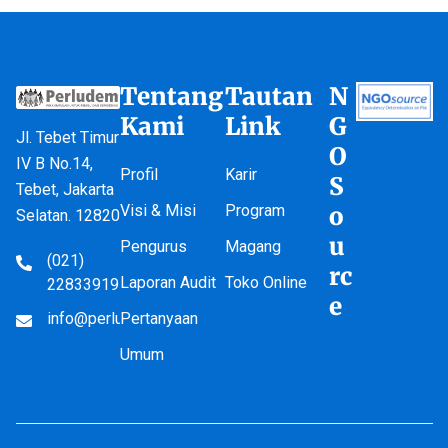
Tentang
Tautan
N
Kami
Link
G
Jl. Tebet Timur
O
IV B No.14,
Profil
Karir
S
Tebet, Jakarta
Visi & Misi
Program
o
Selatan. 12820
u
Pengurus
Magang
(021)
rc
Laporan Audit
Toko Online
22833919
e
info@perludem.or.id
Pertanyaan
Umum