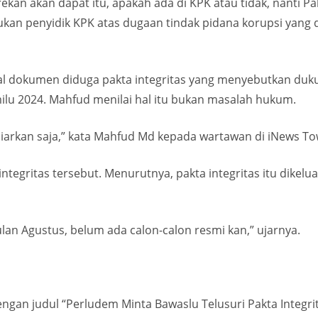
ekan akan dapat itu, apakah ada di KPK atau tidak, nanti Pak
kan penyidik KPK atas dugaan tindak pidana korupsi yang di
 dokumen diduga pakta integritas yang menyebutkan duku
lu 2024. Mahfud menilai hal itu bukan masalah hukum.
iarkan saja,” kata Mahfud Md kepada wartawan di iNews Towe
ntegritas tersebut. Menurutnya, pakta integritas itu dikel
ulan Agustus, belum ada calon-calon resmi kan,” ujarnya.
ngan judul “Perludem Minta Bawaslu Telusuri Pakta Integrit