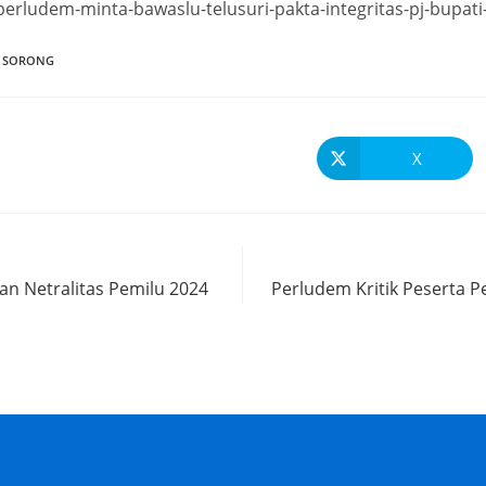
erludem-minta-bawaslu-telusuri-pakta-integritas-pj-bupati
I SORONG
X
n Netralitas Pemilu 2024
Perludem Kritik Peserta P