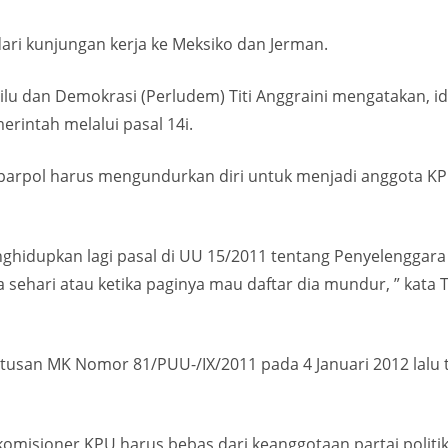
dari kunjungan kerja ke Meksiko dan Jerman.
ilu dan Demokrasi (Perludem) Titi Anggraini mengatakan, i
rintah melalui pasal 14i.
 parpol harus mengundurkan diri untuk menjadi anggota KPU
enghidupkan lagi pasal di UU 15/2011 tentang Penyelengga
 sehari atau ketika paginya mau daftar dia mundur, ” kata T
putusan MK Nomor 81/PUU-/IX/2011 pada 4 Januari 2012 lalu
misioner KPU harus bebas dari keanggotaan partai politik