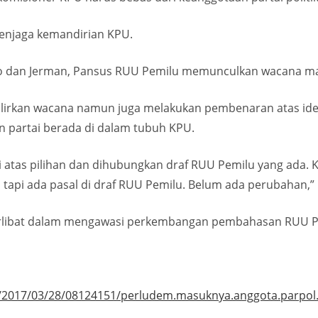
enjaga kemandirian KPU.
ko dan Jerman, Pansus RUU Pemilu memunculkan wacana ma
gulirkan wacana namun juga melakukan pembenaran atas id
n partai berada di dalam tubuh KPU.
asi atas pilihan dan dihubungkan draf RUU Pemilu yang ada
api ada pasal di draf RUU Pemilu. Belum ada perubahan,” uj
t terlibat dalam mengawasi perkembangan pembahasan RUU 
/2017/03/28/08124151/perludem.masuknya.anggota.parpol.k