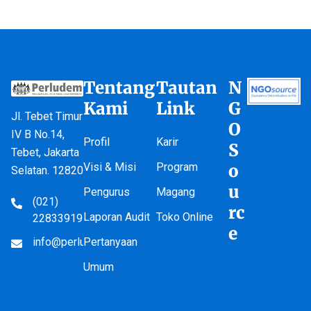
Tentang
Tautan
N
Kami
Link
G
Jl. Tebet Timur
O
IV B No.14,
Profil
Karir
S
Tebet, Jakarta
Visi & Misi
Program
o
Selatan. 12820
u
Pengurus
Magang
(021)
rc
Laporan Audit
Toko Online
22833919
e
info@perludem.or.id
Pertanyaan
Umum