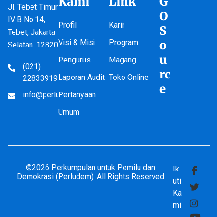
Kami
Link
G
Jl. Tebet Timur
O
IV B No.14,
Profil
Karir
S
Tebet, Jakarta
Visi & Misi
Program
o
Selatan. 12820
u
Pengurus
Magang
(021)
rc
Laporan Audit
Toko Online
22833919
e
info@perludem.or.id
Pertanyaan
Umum
©2026 Perkumpulan untuk Pemilu dan
Ik
Demokrasi (Perludem). All Rights Reserved
uti
Ka
mi