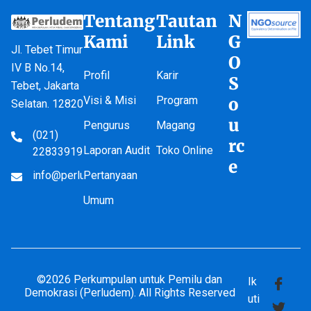
Tentang
Tautan
N
Kami
Link
G
Jl. Tebet Timur
O
IV B No.14,
Profil
Karir
S
Tebet, Jakarta
Visi & Misi
Program
o
Selatan. 12820
u
Pengurus
Magang
(021)
rc
Laporan Audit
Toko Online
22833919
e
info@perludem.or.id
Pertanyaan
Umum
©2026 Perkumpulan untuk Pemilu dan
Ik
Demokrasi (Perludem). All Rights Reserved
uti