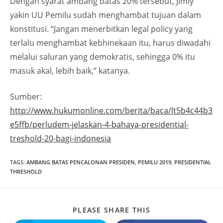
Dengan syarat ambang batas 20% tersebut, Jimly
yakin UU Pemilu sudah menghambat tujuan dalam
konstitusi. “Jangan menerbitkan legal policy yang
terlalu menghambat kebhinekaan itu, harus diwadahi
melalui saluran yang demokratis, sehingga 0% itu
masuk akal, lebih baik,” katanya.
Sumber:
http://www.hukumonline.com/berita/baca/lt5b4c44b3
e5ffb/perludem-jelaskan-4-bahaya-presidential-
treshold-20-bagi-indonesia
TAGS
:
AMBANG BATAS PENCALONAN PRESIDEN
,
PEMILU 2019
,
PRESIDENTIAL
THRESHOLD
PLEASE SHARE THIS