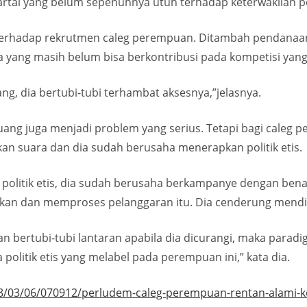
partai yang belum sepenuhnya utuh terhadap keterwakilan
erhadap rekrutmen caleg perempuan. Ditambah pendanaan 
yang masih belum bisa berkontribusi pada kompetisi yang 
ng, dia bertubi-tubi terhambat aksesnya,”jelasnya.
tik uang juga menjadi problem yang serius. Tetapi bagi cal
an suara dan dia sudah berusaha menerapkan politik etis.
politik etis, dia sudah berusaha berkampanye dengan benar,
rkan dan memproses pelanggaran itu. Dia cenderung mend
an bertubi-tubi lantaran apabila dia dicurangi, maka para
politik etis yang melabel pada perempuan ini,” kata dia.
/03/06/070912/perludem-caleg-perempuan-rentan-alami-k