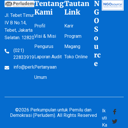
Tentang
Tautan
N
Kami
Link
G
Jl. Tebet Timur
O
IV B No.14,
Profil
Karir
S
Tebet, Jakarta
Visi & Misi
Program
o
Selatan. 12820
u
Pengurus
Magang
(021)
rc
Laporan Audit
Toko Online
22833919
e
info@perludem.or.id
Pertanyaan
Umum
©2026 Perkumpulan untuk Pemilu dan
Ik
Demokrasi (Perludem). All Rights Reserved
uti
Ka