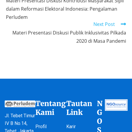
Materi Presentasi Diskusi Kontribusi Masyarakat Sipil
dalam Reformasi Elektoral Indonesia: Pengalaman
Perludem
Next Post
Materi Presentasi Diskusi Publik Inklusivitas Pilkada
2020 di Masa Pandemi
Tentang
Tautan
N
Kami
Link
G
Jl. Tebet Timur
O
IV B No.14,
Profil
Karir
S
Tebet, Jakarta