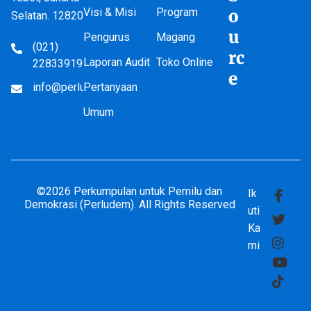
Visi & Misi
Program
o
Selatan. 12820
u
Pengurus
Magang
(021)
rc
Laporan Audit
Toko Online
22833919
e
info@perludem.or.id
Pertanyaan
Umum
©2026 Perkumpulan untuk Pemilu dan
Ik
Demokrasi (Perludem). All Rights Reserved
uti
Ka
mi