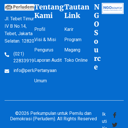
Tentang
Tautan
N
Kami
Link
G
Jl. Tebet Timur
O
IV B No.14,
Profil
Karir
S
Tebet, Jakarta
Visi & Misi
Program
o
Selatan. 12820
u
Pengurus
Magang
(021)
rc
Laporan Audit
Toko Online
22833919
e
info@perludem.or.id
Pertanyaan
Umum
©2026 Perkumpulan untuk Pemilu dan
Ik
Demokrasi (Perludem). All Rights Reserved
uti