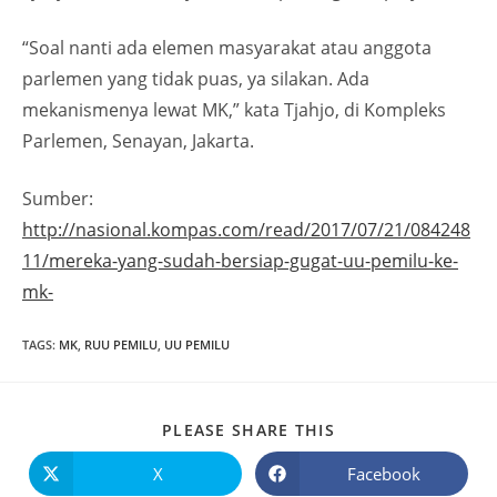
“Soal nanti ada elemen masyarakat atau anggota
parlemen yang tidak puas, ya silakan. Ada
mekanismenya lewat MK,” kata Tjahjo, di Kompleks
Parlemen, Senayan, Jakarta.
Sumber:
http://nasional.kompas.com/read/2017/07/21/084248
11/mereka-yang-sudah-bersiap-gugat-uu-pemilu-ke-
mk-
TAGS
:
MK
,
RUU PEMILU
,
UU PEMILU
PLEASE SHARE THIS
X
Facebook