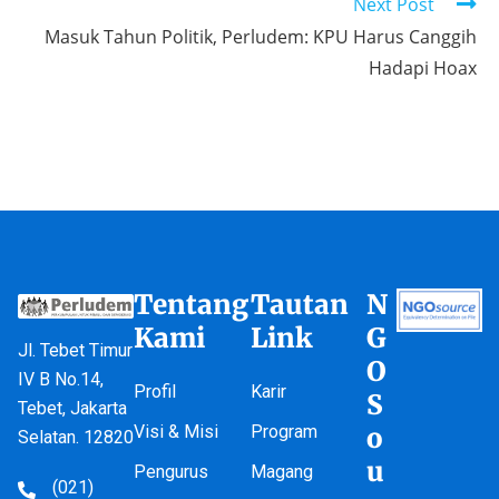
Next Post
Masuk Tahun Politik, Perludem: KPU Harus Canggih
Hadapi Hoax
Tentang
Tautan
N
Kami
Link
G
Jl. Tebet Timur
O
IV B No.14,
Profil
Karir
S
Tebet, Jakarta
Visi & Misi
Program
o
Selatan. 12820
u
Pengurus
Magang
(021)