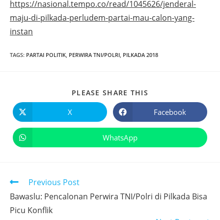
https://nasional.tempo.co/read/1045626/jenderal-
maju-di-pilkada-perludem-partai-mau-calon-yang-
instan
TAGS
:
PARTAI POLITIK
,
PERWIRA TNI/POLRI
,
PILKADA 2018
PLEASE SHARE THIS
X
Facebook
WhatsApp
Previous Post
Bawaslu: Pencalonan Perwira TNI/Polri di Pilkada Bisa
Picu Konflik