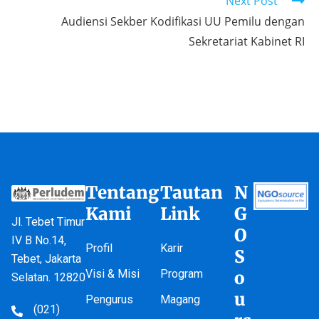
Next Post
Audiensi Sekber Kodifikasi UU Pemilu dengan
Sekretariat Kabinet RI
Tentang
Tautan
N
Kami
Link
G
Jl. Tebet Timur
O
IV B No.14,
Profil
Karir
S
Tebet, Jakarta
Visi & Misi
Program
o
Selatan. 12820
u
Pengurus
Magang
(021)